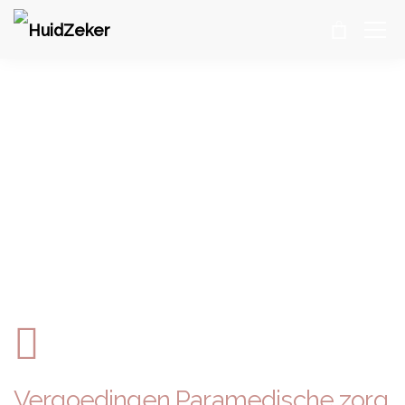
VERGOEDING
HuidZeker
>
HUIDTHERAPIE
>
VERGOEDING
Vergoedingen
Paramedische zorg