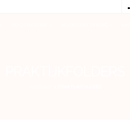
HUIDTHERAPIE
HUIDVERBETERING
SH
PRAKTIJKFOLDERS
HuidZeker
>
PRAKTIJKFOLDERS