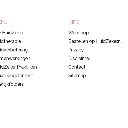
ENU
INFO
 HuidZeker
Webshop
idtherapie
Bestellen op HuidZeker.nl
idverbetering
Privacy
menwerkingen
Disclaimer
idZeker Praktijken
Contact
aktijkregelement
Sitemap
ktijkfolders