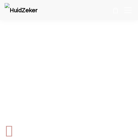
ZACHT & ZEKER
GEZICHTSBEHANDELING
HuidZeker
>
HUIDVERBETERING
>
ZACHT & ZEKER GEZICHTSBEHANDELING