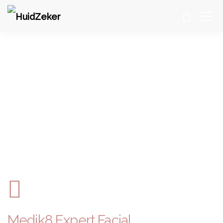
MEDIK8 EXPERT FACIAL
HuidZeker
>
HUIDVERBETERING
>
MEDIK8 EXPERT FACIAL
Medik8 Expert Facial