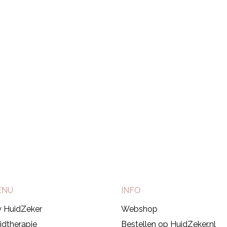
010-592 51 47
ENU
INFO
 HuidZeker
Webshop
idtherapie
Bestellen op HuidZeker.nl