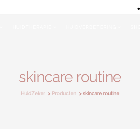
HUIDTHERAPIE
HUIDVERBETERING
SH
skincare routine
HuidZeker
>
Producten
>
skincare routine