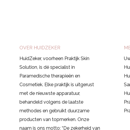
Afspraak maken
OVER HUIDZEKER
M
HuidZeker, voorheen Praktijk Skin
Uw
Solution, is dé specialist in
Hu
Paramedische therapieën en
Hu
Cosmetiek.
Elke praktijk is uitgerust
Sa
met de nieuwste apparatuur,
Hu
behandeld volgens de laatste
Pr
methodes en gebruikt duurzame
Pra
producten van topmerken. Onze
naam is ons motto; “De zekerheid van