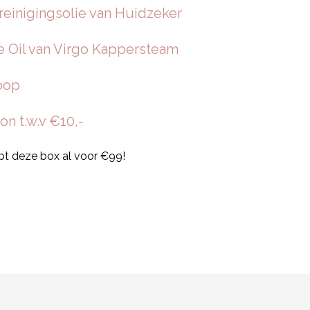
reinigingsolie van Huidzeker
Oil van Virgo Kappersteam
oop
n t.w.v €10,-
pt deze box al voor €99!