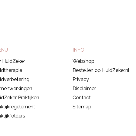
010-592 51 47
ENU
INFO
 HuidZeker
Webshop
idtherapie
Bestellen op HuidZeker.nl
idverbetering
Privacy
menwerkingen
Disclaimer
idZeker Praktijken
Contact
aktijkregelement
Sitemap
ktijkfolders