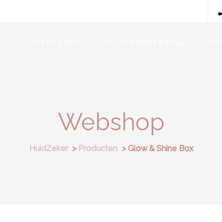
HUIDTHERAPIE
HUIDVERBETERING
SH
Webshop
HuidZeker
>
Producten
>
Glow & Shine Box