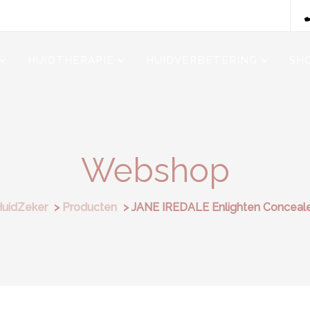
HUIDTHERAPIE
HUIDVERBETERING
SH
Webshop
uidZeker
>
Producten
>
JANE IREDALE Enlighten Conceal