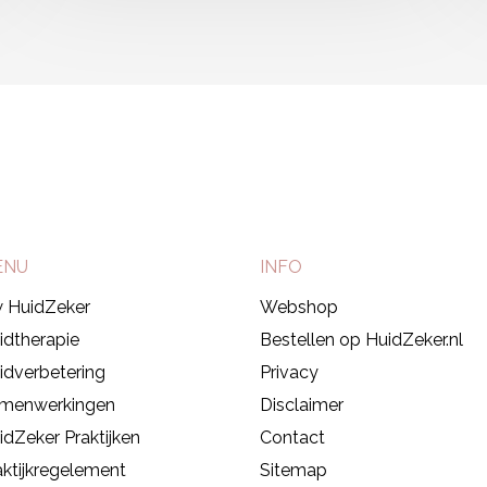
010-592 51 47
ENU
INFO
 HuidZeker
Webshop
idtherapie
Bestellen op HuidZeker.nl
idverbetering
Privacy
menwerkingen
Disclaimer
idZeker Praktijken
Contact
aktijkregelement
Sitemap