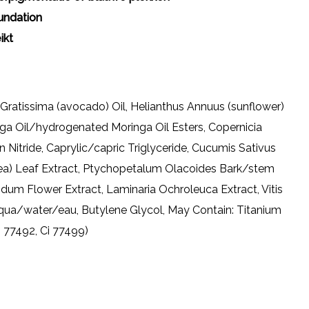
oundation
ikt
Gratissima (avocado) Oil, Helianthus Annuus (sunflower)
nga Oil/hydrogenated Moringa Oil Esters, Copernicia
n Nitride, Caprylic/capric Triglyceride, Cucumis Sativus
 Tea) Leaf Extract, Ptychopetalum Olacoides Bark/stem
didum Flower Extract, Laminaria Ochroleuca Extract, Vitis
 Aqua/water/eau, Butylene Glycol, May Contain: Titanium
Ci 77492, Ci 77499)