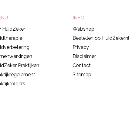
ENU
INFO
 HuidZeker
Webshop
idtherapie
Bestellen op HuidZeker.nl
idverbetering
Privacy
menwerkingen
Disclaimer
idZeker Praktijken
Contact
aktijkregelement
Sitemap
ktijkfolders