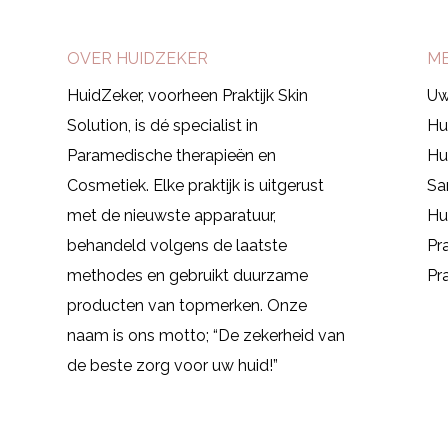
OVER HUIDZEKER
M
HuidZeker, voorheen Praktijk Skin
Uw
Solution, is dé specialist in
Hu
Paramedische therapieën en
Hu
Cosmetiek.
Elke praktijk is uitgerust
Sa
met de nieuwste apparatuur,
Hu
behandeld volgens de laatste
Pr
methodes en gebruikt duurzame
Pra
producten van topmerken. Onze
naam is ons motto; “De zekerheid van
de beste zorg voor uw huid!”