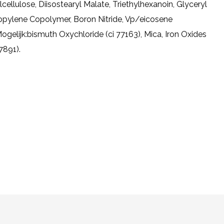
ellulose, Diisostearyl Malate, Triethylhexanoin, Glyceryl
opylene Copolymer, Boron Nitride, Vp/eicosene
gelijk:bismuth Oxychloride (ci 77163), Mica, Iron Oxides
7891).