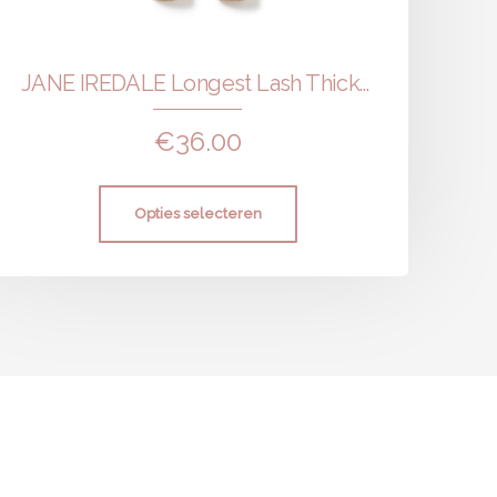
JANE IREDALE Longest Lash Thickening and Lengthening Mascara
€
36.00
Opties selecteren
info@huidzeker.nl