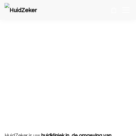
Huidkliniek Westland
HuidZeker
>
Huidkliniek Westland
HuidZeker is uw
huidkliniek in de omgeving van