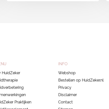
010-592 51 47
ENU
INFO
 HuidZeker
Webshop
idtherapie
Bestellen op HuidZeker.nl
idverbetering
Privacy
menwerkingen
Disclaimer
idZeker Praktijken
Contact