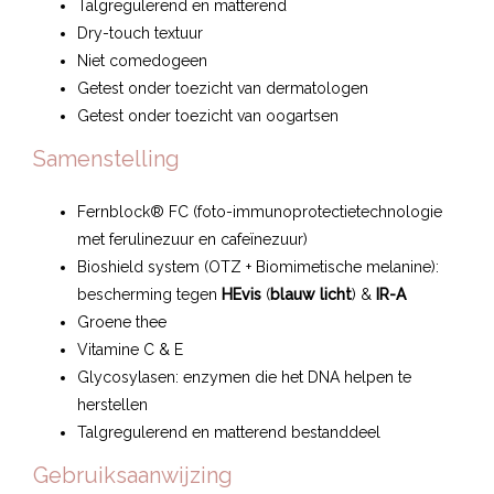
Talgregulerend en matterend
Dry-touch textuur
Niet comedogeen
Getest onder toezicht van dermatologen
Getest onder toezicht van oogartsen
Samenstelling
Fernblock® FC (foto-immunoprotectietechnologie
met ferulinezuur en cafeïnezuur)
Bioshield system (OTZ + Biomimetische melanine):
bescherming tegen
HEvis
(
blauw licht
) &
IR-A
Groene thee
Vitamine C & E
Glycosylasen: enzymen die het DNA helpen te
herstellen
Talgregulerend en matterend bestanddeel
Gebruiksaanwijzing