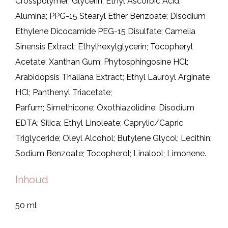
Crosspolymer; Glycerin; Ethyl Ascorbic Acid;
Alumina; PPG-15 Stearyl Ether Benzoate; Disodium
Ethylene Dicocamide PEG-15 Disulfate; Camelia
Sinensis Extract; Ethylhexylglycerin; Tocopheryl
Acetate; Xanthan Gum; Phytosphingosine HCl;
Arabidopsis Thaliana Extract; Ethyl Lauroyl Arginate
HCl; Panthenyl Triacetate;
Parfum; Simethicone; Oxothiazolidine; Disodium
EDTA; Silica; Ethyl Linoleate; Caprylic/Capric
Triglyceride; Oleyl Alcohol; Butylene Glycol; Lecithin;
Sodium Benzoate; Tocopherol; Linalool; Limonene.
Inhoud
50 ml