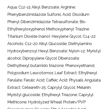
Aqua; C12-15 Alkyl Benzoate; Arginine;
Phenylbenzimidazole Sulfonic Acid; Disodium
Phenyl Dibenzimidazole Tetrasulfonate; Bis-
Ethylhexyloxyphenol Methoxyphenyl Triazine;
Titanium Dioxide (nano); Hexylene Glycol; C14-22
Alcohols; C12-20 Alkyl Glucoside; Diethylamino
Hydroxybenzoyl Hexyl Benzoate; Nylon-12; Myristyl
alcohol; Dipropylene Glycol Dibenzoate;
Diethylhexyl butamido triazone; Phenoxyethanol;
Polypodium Leucotomos Leaf Extract; Ethylhexyl
Ferulate; Ferulic Acid; Caffeic Acid; Physalis Angulata
Extract; Ceteareth-25; Caprylyl Glycol; Melanin;
Myristyl glucoside; Ethylhexyl Triazone; Caprylyl
Methicone; Hydrolyzed Wheat Protein/PVP