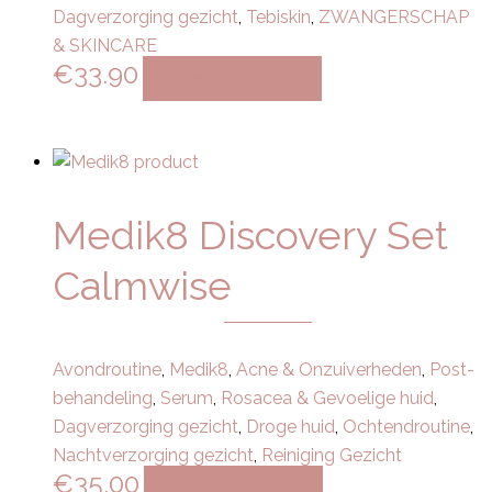
Dagverzorging gezicht
,
Tebiskin
,
ZWANGERSCHAP
& SKINCARE
€
33.90
Lees verder
Medik8 Discovery Set
Calmwise
Avondroutine
,
Medik8
,
Acne & Onzuiverheden
,
Post-
behandeling
,
Serum
,
Rosacea & Gevoelige huid
,
Dagverzorging gezicht
,
Droge huid
,
Ochtendroutine
,
Nachtverzorging gezicht
,
Reiniging Gezicht
€
35.00
Lees verder